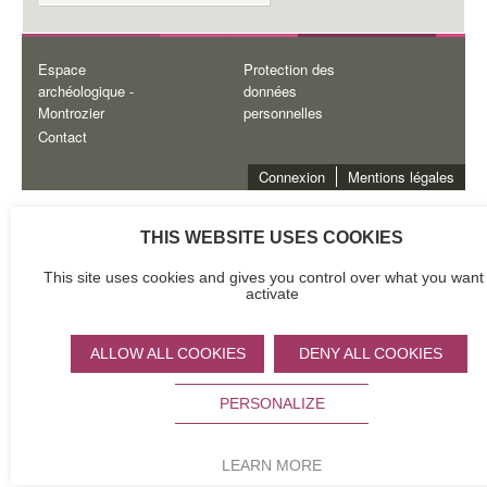
Espace
Protection des
Minisite
archéologique -
données
Montrozier
personnelles
Footer
Contact
Connexion
Mentions légales
Minisite
Subfooter
THIS WEBSITE USES COOKIES
This site uses cookies and gives you control over what you want 
activate
ALLOW ALL COOKIES
DENY ALL COOKIES
PERSONALIZE
LEARN MORE