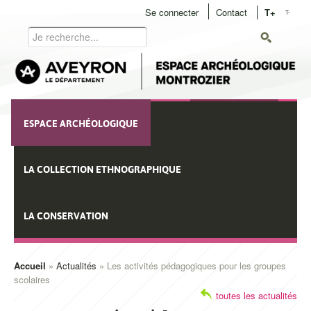
Aller
Se connecter
Contact
T+
T-
User
au
Rechercher
contenu
menu
principal
Navigation
ESPACE ARCHÉOLOGIQUE
principale
LA COLLECTION ETHNOGRAPHIQUE
LA CONSERVATION
Accueil
Actualités
Les activités pédagogiques pour les groupes
scolaires
Fil
toutes les actualités
d'Ariane