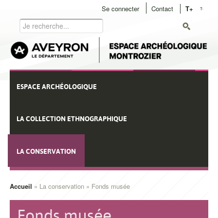
Aller
Se connecter
Contact
T+
T-
User
au
Rechercher
contenu
menu
principal
Navigation
ESPACE ARCHÉOLOGIQUE
principale
LA COLLECTION ETHNOGRAPHIQUE
LA CONSERVATION
Accueil
La conservation
Fonds musée
Fil
d'Ariane
Fonds musée