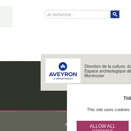
Rechercher
Direction de la culture, d
Espace archéologique d
Montrozier
TH
This site uses cookies 
Protection des données personnelles
ALLOW ALL