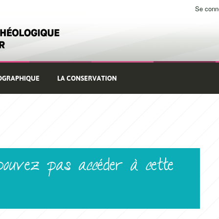
Se conn
Use
me
OGRAPHIQUE
LA CONSERVATION
pouvez pas accéder à cette